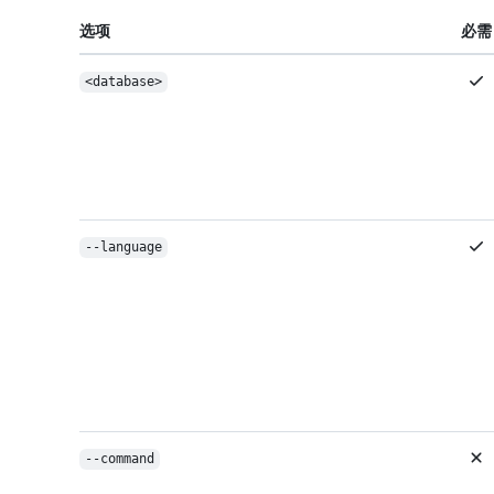
选项
必需
<database>
--language
--command