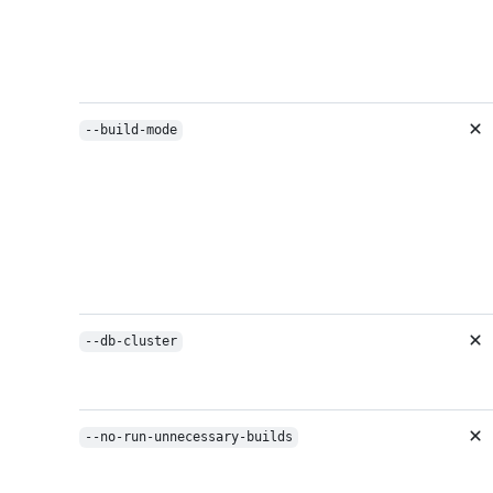
--build-mode
--db-cluster
--no-run-unnecessary-builds