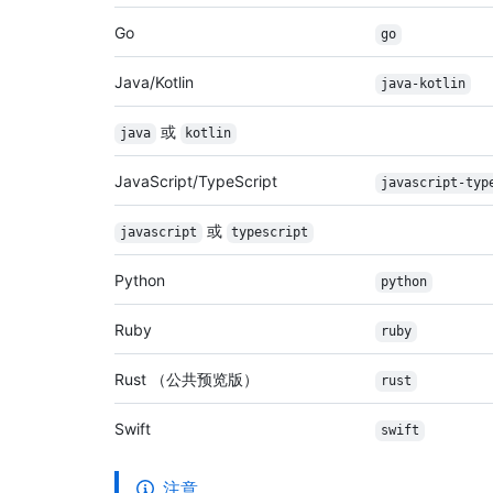
Go
go
Java/Kotlin
java-kotlin
或
java
kotlin
JavaScript/TypeScript
javascript-typ
或
javascript
typescript
Python
python
Ruby
ruby
Rust （公共预览版）
rust
Swift
swift
注意