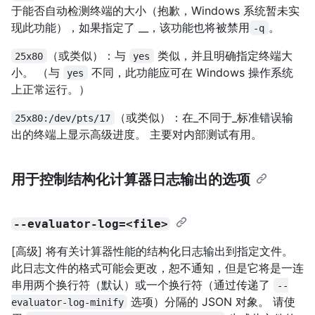
于能否自动检测终端的大小（抱歉，Windows 系统暂未实
现此功能），如果指定了 __，该功能也将被禁用
。
-q
（或类似）：与
类似，并且明确指定终端大
25x80
yes
小。 （与
不同，此功能应可在 Windows 操作系统
yes
上正常运行。）
（或类似）：在_不同于_标准错误输
25x80:/dev/pts/17
出的终端上显示高级进度。 主要对内部测试有用。
用于控制结构化计算器日志输出的选项
--evaluator-log=<file>
[高级] 将有关计算器性能的结构化日志输出到指定文件。
此日志文件的格式可能会更改，恕不通知，但是它将是一连
串用两个换行符（默认）或一个换行符（通过传递了
--
选项）分隔的 JSON 对象。 请使
evaluator-log-minify