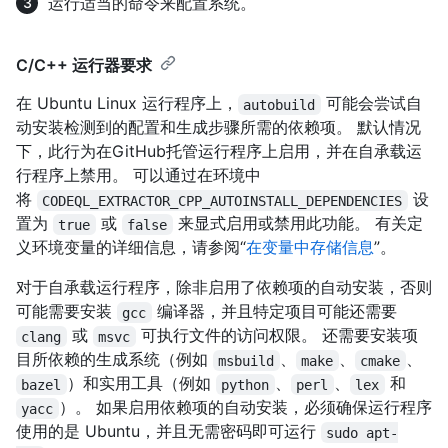
运行适当的命令来配置系统。
C/C++ 运行器要求
在 Ubuntu Linux 运行程序上，
可能会尝试自
autobuild
动安装检测到的配置和生成步骤所需的依赖项。 默认情况
下，此行为在GitHub托管运行程序上启用，并在自承载运
行程序上禁用。 可以通过在环境中
将
设
CODEQL_EXTRACTOR_CPP_AUTOINSTALL_DEPENDENCIES
置为
或
来显式启用或禁用此功能。 有关定
true
false
义环境变量的详细信息，请参阅“
在变量中存储信息
”。
对于自承载运行程序，除非启用了依赖项的自动安装，否则
可能需要安装
编译器，并且特定项目可能还需要
gcc
或
可执行文件的访问权限。 还需要安装项
clang
msvc
目所依赖的生成系统（例如
、
、
、
msbuild
make
cmake
）和实用工具（例如
、
、
和
bazel
python
perl
lex
）。 如果启用依赖项的自动安装，必须确保运行程序
yacc
使用的是 Ubuntu，并且无需密码即可运行
sudo apt-