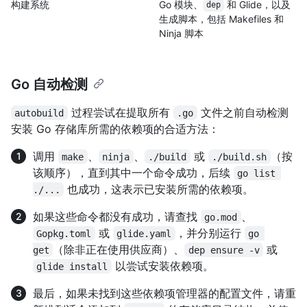
构建系统
Go 模块、
和 Glide，以及
dep
生成脚本，包括 Makefiles 和
Ninja 脚本
Go 自动检测
过程尝试在提取所有
文件之前自动检测
autobuild
.go
安装 Go 存储库所需的依赖项的合适方法：
调用
、
、
或
（按
make
ninja
./build
./build.sh
该顺序），直到其中一个命令成功，后续
go list 
也成功，这表示已安装所需的依赖项。
./...
如果这些命令都没有成功，请查找
、
go.mod
或
，并分别运行
Gopkg.toml
glide.yaml
go 
（除非正在使用供应商）、
或
get
dep ensure -v
以尝试安装依赖项。
glide install
最后，如果未找到这些依赖项管理器的配置文件，请重