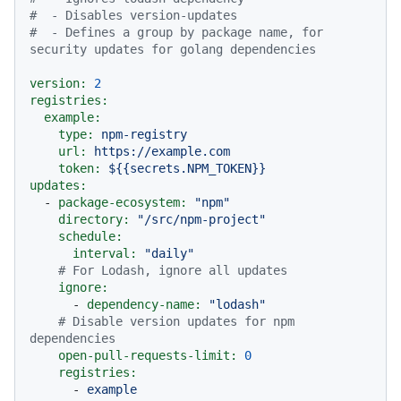
#  - Disables version-updates
#  - Defines a group by package name, for 
security updates for golang dependencies
version:
2
registries:
example:
type:
npm-registry
url:
https://example.com
token:
${{secrets.NPM_TOKEN}}
updates:
-
package-ecosystem:
"npm"
directory:
"/src/npm-project"
schedule:
interval:
"daily"
# For Lodash, ignore all updates
ignore:
-
dependency-name:
"lodash"
# Disable version updates for npm 
dependencies
open-pull-requests-limit:
0
registries:
-
example