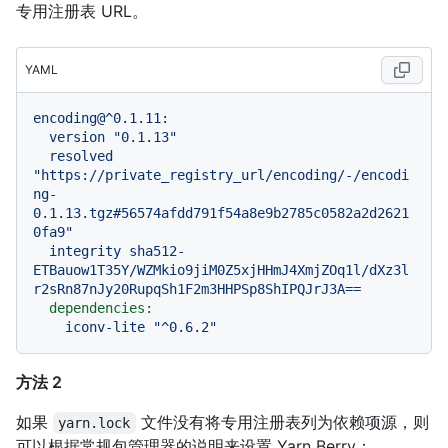
专用注册表 URL。
YAML
encoding@^0.1.11:
version
"0.1.13"
resolved
"https://private_registry_url/encoding/-/encodi
ng-
0.1.13.tgz#56574afdd791f54a8e9b2785c0582a2d2621
0fa9"
integrity
sha512-
ETBauow1T35Y/WZMkio9jiM0Z5xjHHmJ4XmjZOq1l/dXz3l
r2sRn87nJy20RupqSh1F2m3HHPSp8ShIPQJrJ3A==
dependencies:
iconv-lite
"^0.6.2"
方法 2
如果
文件没有将专用注册表列为依赖项源，则
yarn.lock
可以根据常规包管理器的说明来设置 Yarn Berry：