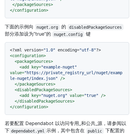
</
packageSources
>
</
configuration
>
下面的示例向
的
nuget.org
disabledPackageSources
部分添加设为“true”的
键
nuget.config
<?xml version=
"1.0"
 encoding=
"utf-8"
?>
<
configuration
>
<
packageSources
>
<
add
key
=
"example-nuget"
value
=
"https://private_registry_url/nuget/examp
le-nuget/index.json"
 />
</
packageSources
>
<
disabledPackageSources
>
<
add
key
=
"nuget.org"
value
=
"true"
 />
</
disabledPackageSources
>
</
configuration
>
若要配置 Dependabot 以访问专用_和公共_源，请参阅以
下
示例，其中包含在
下配置的
dependabot.yml
public