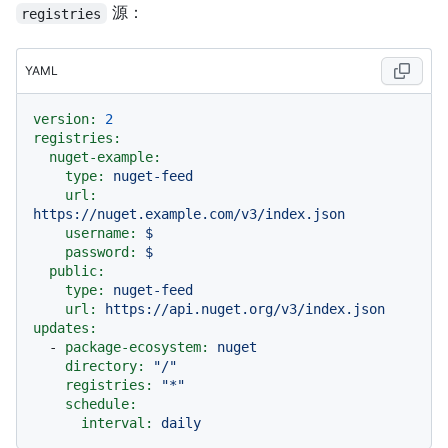
源：
registries
YAML
version:
2
registries:
nuget-example:
type:
nuget-feed
url:
https://nuget.example.com/v3/index.json
username:
$
password:
$
public:
type:
nuget-feed
url:
https://api.nuget.org/v3/index.json
updates:
-
package-ecosystem:
nuget
directory:
"/"
registries:
"*"
schedule:
interval:
daily