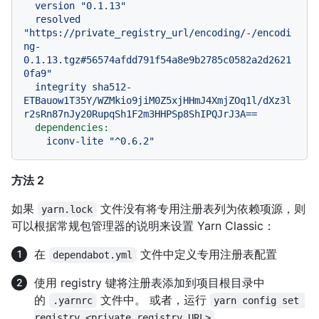
version
"0.1.13"
resolved
"https://private_registry_url/encoding/-/encodi
ng-
0.1.13.tgz#56574afdd791f54a8e9b2785c0582a2d2621
0fa9"
integrity
sha512-
ETBauow1T35Y/WZMkio9jiM0Z5xjHHmJ4XmjZOq1l/dXz3l
r2sRn87nJy20RupqSh1F2m3HHPSp8ShIPQJrJ3A==
dependencies:
iconv-lite
"^0.6.2"
方法 2
如果
文件没有将专用注册表列为依赖项源，则
yarn.lock
可以根据常规包管理器的说明来设置 Yarn Classic：
在
文件中定义专用注册表配置
dependabot.yml
使用 registry 键将注册表添加到项目根目录中
的
文件中。 或者，运行
.yarnrc
yarn config set 
。
registry <private registry URL>