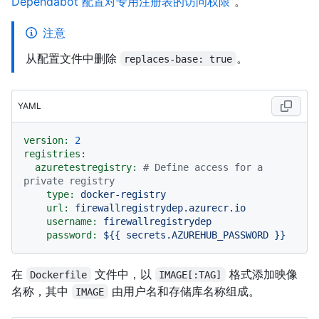
Dependabot 配置对专用注册表的访问权限
”。
注意
从配置文件中删除
。
replaces-base: true
YAML
version:
2
registries:
azuretestregistry:
# Define access for a 
private registry
type:
docker-registry
url:
firewallregistrydep.azurecr.io
username:
firewallregistrydep
password:
${{
secrets.AZUREHUB_PASSWORD
}}
在
文件中，以
格式添加映像
Dockerfile
IMAGE[:TAG]
名称，其中
由用户名和存储库名称组成。
IMAGE