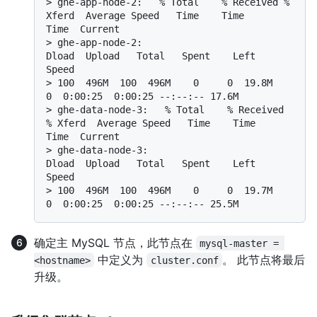
> 
ghe-app-node-2:   % Total    % Received % 
Xferd  Average Speed   Time    Time     
Time  Current
> 
ghe-app-node-2:                                  
Dload  Upload   Total   Spent    Left  
Speed
> 
100  496M  100  496M    0     0  19.8M      
0  0:00:25  0:00:25 --:--:-- 17.6M
> 
ghe-data-node-3:   % Total    % Received 
% Xferd  Average Speed   Time    Time     
Time  Current
> 
ghe-data-node-3:                                  
Dload  Upload   Total   Spent    Left  
Speed
> 
100  496M  100  496M    0     0  19.7M      
0  0:00:25  0:00:25 --:--:-- 25.5M
确定主 MySQL 节点，此节点在
mysql-master = 
中定义为
。 此节点将最后
<hostname>
cluster.conf
升级。