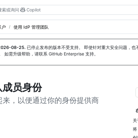
搜索或询问
Copilot
帐户
使用 IdP 管理团队
2026-08-25
.
已停止发布的版本不受支持。 即使针对重大安全问题，也不会
。 如需升级帮助，请联系 GitHub Enterprise 支持。
队成员身份
队关联起来，以便通过你的身份提供商
关
将
创