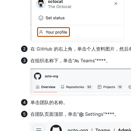
在 GitHub 的右上角，单击个人资料图片，然后
在组织名称下，单击“
Teams”****。
单击团队的名称。
在团队页面顶部，单击“
Settings”****。