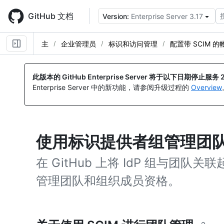
Skip
to
GitHub 文档
Version:
Enterprise Server 3.17
main
content
主
企业管理员
标识和访问管理
配置带 SCIM 的
此版本的 GitHub Enterprise Server 将于以下日期停止服务
Enterprise Server 中的新功能，请参阅升级过程的
Overview
使用标识提供者组管理团
在 GitHub 上将 IdP 组与团
管理团队和组织成员资格。