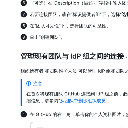
（可选）在“Description（描述）”字段中输入
若要连接团队，请在“标识提供者组”下，选择“
选
在“团队可见性”下，选择团队的可见性。
单击“创建团队”。
管理现有团队与 IdP 组之间的连接
组织所有者 和团队维护人员 可以管理 IdP 组和团
注意
在首次将现有团队 GitHub 连接到 IdP 组之前，
细信息，请参阅“
从团队中删除组织成员
”。
在 GitHub 的右上角，单击你的个人资料图片，