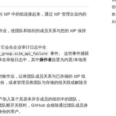
管
与 IdP 中的组连接起来，通过 IdP 管理企业内的
查
从
协调作业，使团队和组织的成员关系与您的 IdP 保持
它会在企业审计日志中生
事件。 这些事件捕获
_group.scim_api_failure
录在审核日志中，其中
操作者
设置为内置/本地用
对账作业，以将团队成员关系与已存储的 IdP 组
新组成员身份，或者管理员将团队与存储的组关联或解除关
用户加入某个其原本并非成员的组织中的团队，
团队断开关联时，GitHub 会移除通过团队成员身
身份的用户。