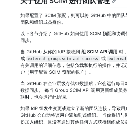
关于使用 SCIM 进行团队管理
如果配置了 SCIM 预配，则可以将 GitHub 中的团队
团队和组织成员身份。
以下各节介绍了 GitHub 如何使用 SCIM 预配和
同步。
当 GitHub 从你的 IdP 接收到
组 SCIM API 调用
时，
成
或
external_group.scim_api_success
external
有关调用的详细信息，包括负载和执行的操作，并记
户（用于配置 SCIM 预配的帐户）。
当 GitHub 在企业层级存储组数据后，它会运行每日
数据同步。 每当 Group SCIM API 调用更
联时，也会运行此协调。
如果 IdP 组发生变更或建立了新的团队连接，导致
GitHub 会自动将该用户添加到该组织。 当你将组与
份加入组织、且没有通过其他任何方式获得组织成员