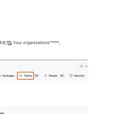
单击“
Your organizations”****。