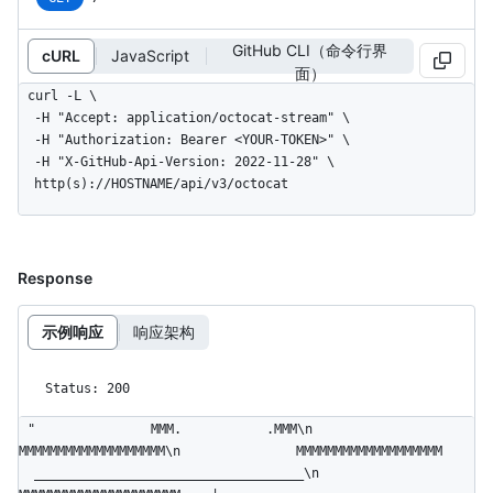
GitHub CLI（命令行界
cURL
JavaScript
面）
curl -L \

  -H "Accept: application/octocat-stream" \

  -H "Authorization: Bearer <YOUR-TOKEN>" \

  -H "X-GitHub-Api-Version: 2022-11-28" \

  http(s)://HOSTNAME/api/v3/octocat
Response
示例响应
响应架构
Status: 200
"               MMM.           .MMM\n               
MMMMMMMMMMMMMMMMMMM\n               MMMMMMMMMMMMMMMMMMM    
  ___________________________________\n              