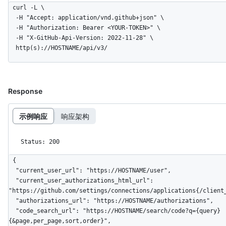
curl -L \

  -H "Accept: application/vnd.github+json" \

  -H "Authorization: Bearer <YOUR-TOKEN>" \

  -H "X-GitHub-Api-Version: 2022-11-28" \

  http(s)://HOSTNAME/api/v3/
Response
示例响应
响应架构
Status: 200
{

  "current_user_url": "https://HOSTNAME/user",

  "current_user_authorizations_html_url": 
"https://github.com/settings/connections/applications{/client_
  "authorizations_url": "https://HOSTNAME/authorizations",

  "code_search_url": "https://HOSTNAME/search/code?q={query}
{&page,per_page,sort,order}",
