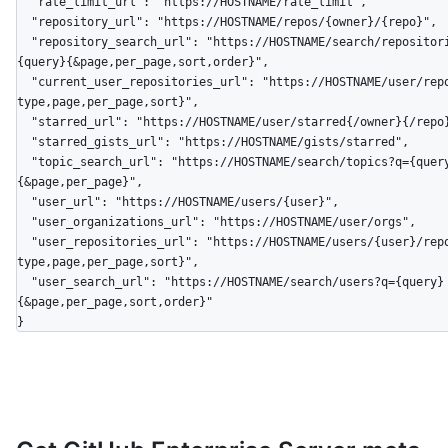
  "rate_limit_url": "https://HOSTNAME/rate_limit",

  "repository_url": "https://HOSTNAME/repos/{owner}/{repo}",

  "repository_search_url": "https://HOSTNAME/search/repositories?q=
{query}{&page,per_page,sort,order}",

  "current_user_repositories_url": "https://HOSTNAME/user/repos{?
type,page,per_page,sort}",

  "starred_url": "https://HOSTNAME/user/starred{/owner}{/repo}",

  "starred_gists_url": "https://HOSTNAME/gists/starred",

  "topic_search_url": "https://HOSTNAME/search/topics?q={query}
{&page,per_page}",

  "user_url": "https://HOSTNAME/users/{user}",

  "user_organizations_url": "https://HOSTNAME/user/orgs",

  "user_repositories_url": "https://HOSTNAME/users/{user}/repos{?
type,page,per_page,sort}",

  "user_search_url": "https://HOSTNAME/search/users?q={query}
{&page,per_page,sort,order}"

}