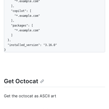
      "*.example.com"

    ],

    "copilot": [

      "*.example.com"

    ],

    "packages": [

      "*.example.com"

    ]

  },

  "installed_version": "3.16.0"

}
Get Octocat
Get the octocat as ASCII art