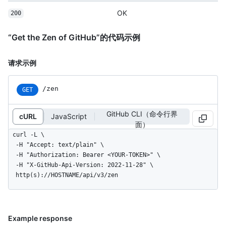
OK
200
“Get the Zen of GitHub”的代码示例
请求示例
/zen
GET
GitHub CLI（命令行界
cURL
JavaScript
面）
curl -L \

  -H "Accept: text/plain" \

  -H "Authorization: Bearer <YOUR-TOKEN>" \

  -H "X-GitHub-Api-Version: 2022-11-28" \

  http(s)://HOSTNAME/api/v3/zen
Example response