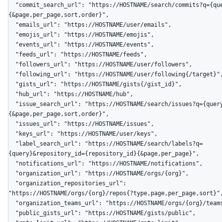
  "commit_search_url": "https://HOSTNAME/search/commits?q={query}
{&page,per_page,sort,order}",

  "emails_url": "https://HOSTNAME/user/emails",

  "emojis_url": "https://HOSTNAME/emojis",

  "events_url": "https://HOSTNAME/events",

  "feeds_url": "https://HOSTNAME/feeds",

  "followers_url": "https://HOSTNAME/user/followers",

  "following_url": "https://HOSTNAME/user/following{/target}",

  "gists_url": "https://HOSTNAME/gists{/gist_id}",

  "hub_url": "https://HOSTNAME/hub",

  "issue_search_url": "https://HOSTNAME/search/issues?q={query}
{&page,per_page,sort,order}",

  "issues_url": "https://HOSTNAME/issues",

  "keys_url": "https://HOSTNAME/user/keys",

  "label_search_url": "https://HOSTNAME/search/labels?q=
{query}&repository_id={repository_id}{&page,per_page}",

  "notifications_url": "https://HOSTNAME/notifications",

  "organization_url": "https://HOSTNAME/orgs/{org}",

  "organization_repositories_url": 
"https://HOSTNAME/orgs/{org}/repos{?type,page,per_page,sort}",
  "organization_teams_url": "https://HOSTNAME/orgs/{org}/teams",

  "public_gists_url": "https://HOSTNAME/gists/public",
