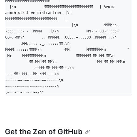
MMMMMMMMMMMMMMMMMMMMM    |                                 
  |\n             MMMMMMMMMMMMMMMMMMMMMMM   | Avoid 
administrative distraction. |\n            
MMMMMMMMMMMMMMMMMMMMMMMM   |_   
_______________________________|\n            MMMM::- 
-:::::::- -::MMMM    |/\n             MM~:~ 00~:::::~ 
00~:~MM\n        .. MMMMM::.00:::+:::.00::MMMMM ..\n       
       .MM::::: ._. :::::MM.\n                 
MMMM;:::::;MMMM\n          -MM        MMMMMMM\n          ^ 
 M+     MMMMMMMMM\n              MMMMMMM MM MM MM\n        
           MM MM MM MM\n                   MM MM MM MM\n   
             .~~MM~MM~MM~MM~~.\n             
~~~~MM:~MM~~~MM~:MM~~~~\n            
~~~~~~==~==~~~==~==~~~~~~\n             
~~~~~~==~==~==~==~~~~~~\n                 
:~==~==~==~==~~\n"
Get the Zen of GitHub