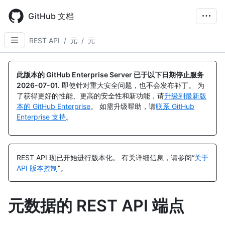
Skip
to
GitHub 文档
main
content
REST API
/
元
/
元
名
名
称,
称,
此版本的 GitHub Enterprise Server 已于以下日期停止服务
类
类
2026-07-01
.
即使针对重大安全问题，也不会发布补丁。 为
型,
型,
了获得更好的性能、更高的安全性和新功能，请
升级到最新版
说
说
本的 GitHub Enterprise
。 如需升级帮助，请
联系 GitHub
明
明
Enterprise 支持
。
REST API 现已开始进行版本化。
有关详细信息，请参阅“
关于
API 版本控制
”。
元数据的 REST API 端点