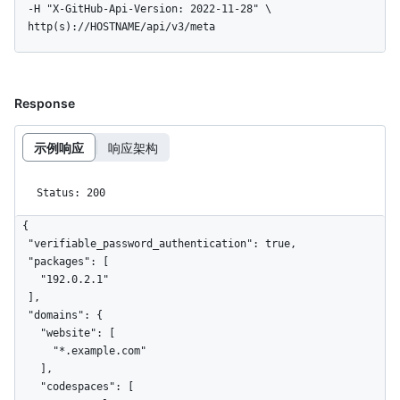
  -H "X-GitHub-Api-Version: 2022-11-28" \

  http(s)://HOSTNAME/api/v3/meta
Response
示例响应
响应架构
Status: 200
{

  "verifiable_password_authentication": true,

  "packages": [

    "192.0.2.1"

  ],

  "domains": {

    "website": [

      "*.example.com"

    ],

    "codespaces": [
