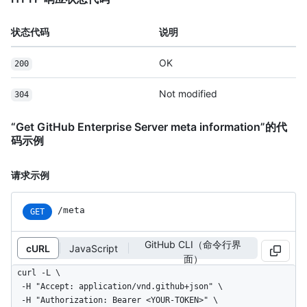
状态代码
说明
OK
200
Not modified
304
“Get GitHub Enterprise Server meta information”的代
码示例
请求示例
/meta
GET
GitHub CLI（命令行界
cURL
JavaScript
面）
curl -L \

  -H "Accept: application/vnd.github+json" \

  -H "Authorization: Bearer <YOUR-TOKEN>" \
