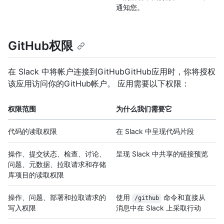
通知您。
GitHub权限
在 Slack 中将帐户连接到GitHubGitHub应用时，你将授权
该应用访问你的GitHub帐户。 应用需要以下权限：
权限范围
为什么我们需要它
代码的读取权限
在 Slack 中呈现代码片段
操作、提交状态、检查、讨论、
呈现 Slack 中共享的链接预览
问题、元数据、拉取请求和存储
库项目的读取权限
操作、问题、部署和拉取请求的
使用
命令和直接从
/github
写入权限
消息中在 Slack 上采取行动