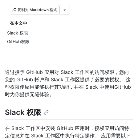
复制为 Markdown 格式
在本文中
Slack 权限
GitHub权限
通过授予 GitHub 应用对 Slack 工作区的访问权限，您向
您的 GitHub 帐户和 Slack 工作区提供了必要的授权。 这
些权限使应用能够执行其功能，并在 Slack 中使用GitHub
时为你提供无缝体验。
Slack 权限
在 Slack 工作区中安装 GitHub 应用时，授权应用访问特
定信息并在 Slack 工作区中执行特定操作。 应用需要以下