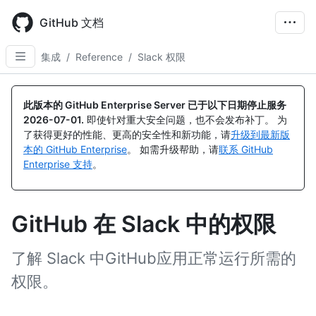
Skip
to
GitHub 文档
main
content
集成
/
Reference
/
Slack 权限
此版本的 GitHub Enterprise Server 已于以下日期停止服务
2026-07-01
.
即使针对重大安全问题，也不会发布补丁。 为
了获得更好的性能、更高的安全性和新功能，请
升级到最新版
本的 GitHub Enterprise
。 如需升级帮助，请
联系 GitHub
Enterprise 支持
。
GitHub 在 Slack 中的权限
了解 Slack 中GitHub应用正常运行所需的
权限。