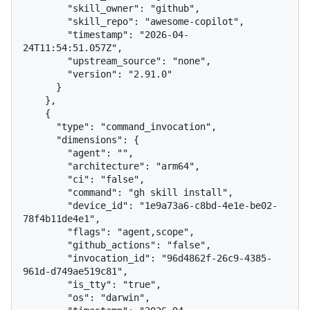
        "skill_owner": "github",

        "skill_repo": "awesome-copilot",

        "timestamp": "2026-04-
24T11:54:51.057Z",

        "upstream_source": "none",

        "version": "2.91.0"

      }

    },

    {

      "type": "command_invocation",

      "dimensions": {

        "agent": "",

        "architecture": "arm64",

        "ci": "false",

        "command": "gh skill install",

        "device_id": "1e9a73a6-c8bd-4e1e-be02-
78f4b11de4e1",

        "flags": "agent,scope",

        "github_actions": "false",

        "invocation_id": "96d4862f-26c9-4385-
961d-d749ae519c81",

        "is_tty": "true",

        "os": "darwin",
