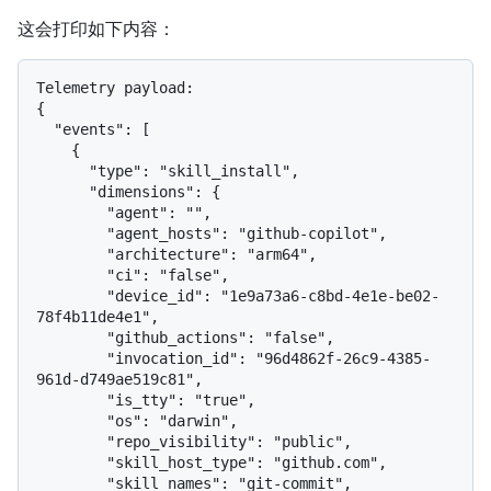
这会打印如下内容：
Telemetry payload:

{

  "events": [

    {

      "type": "skill_install",

      "dimensions": {

        "agent": "",

        "agent_hosts": "github-copilot",

        "architecture": "arm64",

        "ci": "false",

        "device_id": "1e9a73a6-c8bd-4e1e-be02-
78f4b11de4e1",

        "github_actions": "false",

        "invocation_id": "96d4862f-26c9-4385-
961d-d749ae519c81",

        "is_tty": "true",

        "os": "darwin",

        "repo_visibility": "public",

        "skill_host_type": "github.com",

        "skill_names": "git-commit",
