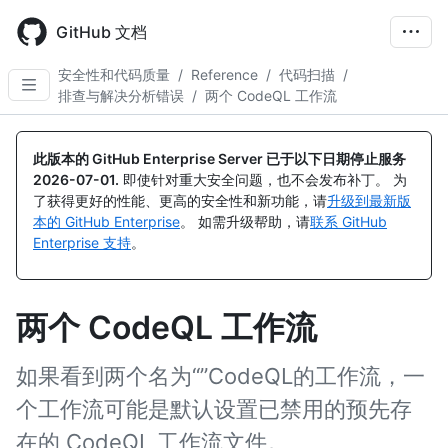
Skip
to
GitHub 文档
main
content
安全性和代码质量
/
Reference
/
代码扫描
/
排查与解决分析错误
/
两个 CodeQL 工作流
此版本的 GitHub Enterprise Server 已于以下日期停止服务
2026-07-01
.
即使针对重大安全问题，也不会发布补丁。 为
了获得更好的性能、更高的安全性和新功能，请
升级到最新版
本的 GitHub Enterprise
。 如需升级帮助，请
联系 GitHub
Enterprise 支持
。
两个 CodeQL 工作流
如果看到两个名为“”CodeQL的工作流，一
个工作流可能是默认设置已禁用的预先存
在的 CodeQL 工作流文件。