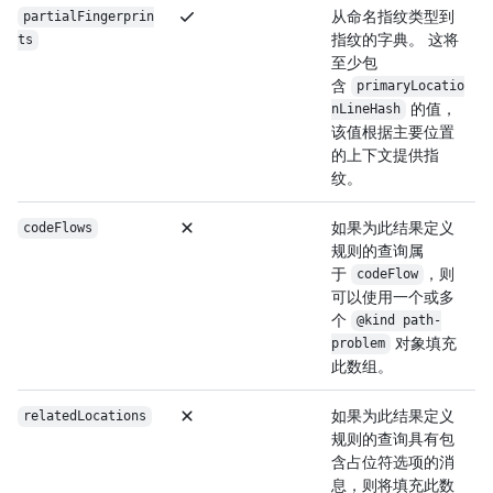
从命名指纹类型到
partialFingerprin
指纹的字典。 这将
ts
至少包
含
primaryLocatio
的值，
nLineHash
该值根据主要位置
的上下文提供指
纹。
如果为此结果定义
codeFlows
规则的查询属
于
，则
codeFlow
可以使用一个或多
个
@kind path-
对象填充
problem
此数组。
如果为此结果定义
relatedLocations
规则的查询具有包
含占位符选项的消
息，则将填充此数