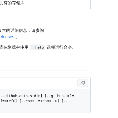
拥有的存储库
关此版本的详细信息，请参阅
releases
。
请在终端中使用
选项运行命令。
--help
[--github-auth-stdin] [--github-url=
ef=<ref>] [--commit=<commit>] [--