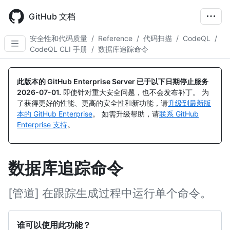
Skip
to
GitHub 文档
main
content
安全性和代码质量
/
Reference
/
代码扫描
/
CodeQL
/
CodeQL CLI 手册
/
数据库追踪命令
此版本的 GitHub Enterprise Server 已于以下日期停止服务
2026-07-01
.
即使针对重大安全问题，也不会发布补丁。 为
了获得更好的性能、更高的安全性和新功能，请
升级到最新版
本的 GitHub Enterprise
。 如需升级帮助，请
联系 GitHub
Enterprise 支持
。
数据库追踪命令
[管道] 在跟踪生成过程中运行单个命令。
谁可以使用此功能？