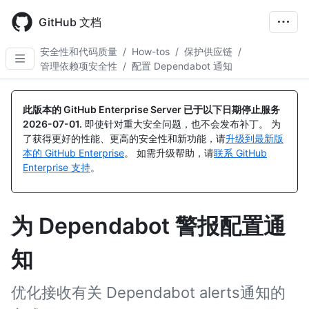
Skip
to
GitHub 文档
main
content
安全性和代码质量
/
How-tos
/
保护供应链
/
管理依赖项安全性
/
配置 Dependabot 通知
此版本的 GitHub Enterprise Server 已于以下日期停止服务
2026-07-01
.
即使针对重大安全问题，也不会发布补丁。 为
了获得更好的性能、更高的安全性和新功能，请
升级到最新版
本的 GitHub Enterprise
。 如需升级帮助，请
联系 GitHub
Enterprise 支持
。
为 Dependabot 警报配置通
知
优化接收有关 Dependabot alerts通知的