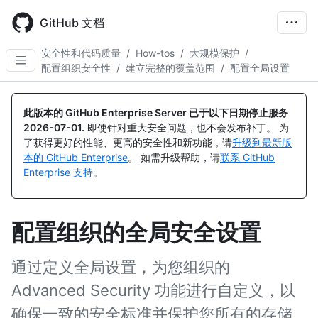
Skip
to
GitHub 文档
main
content
安全性和代码质量
/
How-tos
/
大规模保护
/
配置组织安全性
/
建立完整的覆盖范围
/
配置全局设置
此版本的 GitHub Enterprise Server 已于以下日期停止服务
2026-07-01
.
即使针对重大安全问题，也不会发布补丁。 为
了获得更好的性能、更高的安全性和新功能，请
升级到最新版
本的 GitHub Enterprise
。 如需升级帮助，请
联系 GitHub
Enterprise 支持
。
配置组织的全局安全设置
通过定义全局设置，为您组织的
Advanced Security 功能进行自定义，以
确保一致的安全标准并保护您所有的存储