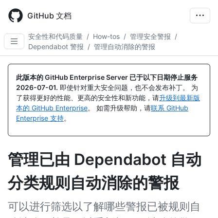
Skip
to
GitHub 文档
main
content
安全性和代码质量
/
How-tos
/
管理安全警报
/
Dependabot 警报
/
管理自动消除的警报
此版本的 GitHub Enterprise Server 已于以下日期停止服务
2026-07-01
.
即使针对重大安全问题，也不会发布补丁。 为
了获得更好的性能、更高的安全性和新功能，请
升级到最新版
本的 GitHub Enterprise
。 如需升级帮助，请
联系 GitHub
Enterprise 支持
。
管理已由 Dependabot 自动
分类规则自动消除的警报
可以进行筛选以了解哪些警报已被规则自