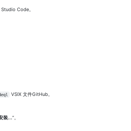
 Studio Code。
VSIX 文件GitHub。
deql
安装...
”。