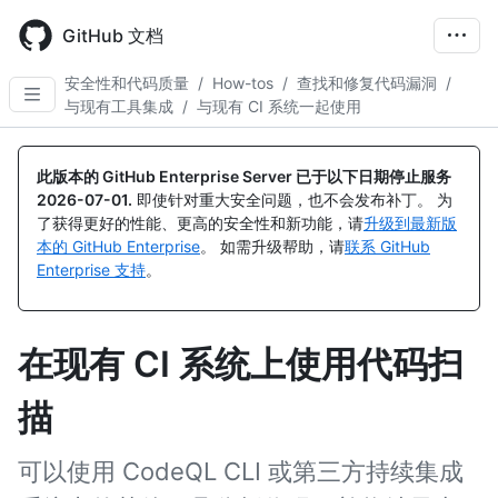
Skip
to
GitHub 文档
main
content
安全性和代码质量
/
How-tos
/
查找和修复代码漏洞
/
与现有工具集成
/
与现有 CI 系统一起使用
此版本的 GitHub Enterprise Server 已于以下日期停止服务
2026-07-01
.
即使针对重大安全问题，也不会发布补丁。 为
了获得更好的性能、更高的安全性和新功能，请
升级到最新版
本的 GitHub Enterprise
。 如需升级帮助，请
联系 GitHub
Enterprise 支持
。
在现有 CI 系统上使用代码扫
描
可以使用 CodeQL CLI 或第三方持续集成