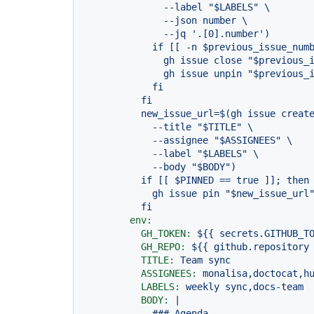
              --label "$LABELS" \

              --json number \

              --jq '.[0].number')

            if [[ -n $previous_issue_number ]]; then

              gh issue close "$previous_issue_number"

              gh issue unpin "$previous_issue_number"

            fi

          fi

          new_issue_url=$(gh issue create \

            --title "$TITLE" \

            --assignee "$ASSIGNEES" \

            --label "$LABELS" \

            --body "$BODY")

          if [[ $PINNED == true ]]; then

            gh issue pin "$new_issue_url"

env:
GH_TOKEN:
${{
secrets.GITHUB_T
GH_REPO:
${{
github.repository
TITLE:
Team
sync
ASSIGNEES:
monalisa,doctocat,h
LABELS:
weekly
sync,docs-team
BODY:
|
