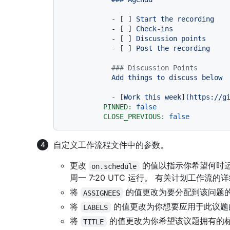
-
 [ ] 
Start
the
recording
-
 [ ] 
Check-ins
-
 [ ] 
Discussion
points
-
 [ ] 
Post
the
recording
### Discussion Points
Add
things
to
discuss
below
-
 [
Work
this
week
]
(https://g
PINNED:
false
CLOSE_PREVIOUS:
false
自定义工作流程文件中的参数。
更改
的值以指示你希望何时运
on.schedule
周一 7:20 UTC 运行。 有关计划工作流的
将
的值更改为要分配到该问题的 G
ASSIGNEES
将
的值更改为你想要应用于此议题
LABELS
将
的值更改为你希望该议题拥有的
TITLE