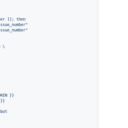
OKEN
}}
}}
ubot