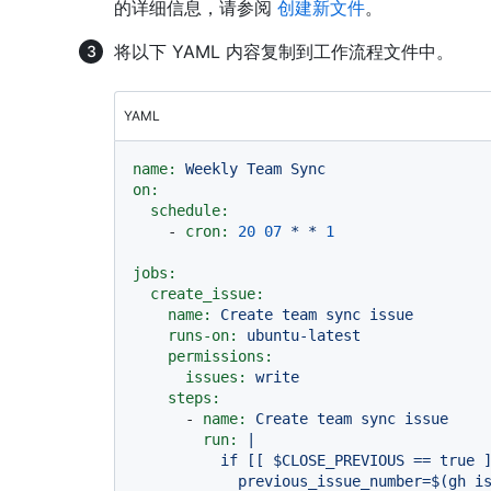
的详细信息，请参阅
创建新文件
。
将以下 YAML 内容复制到工作流程文件中。
YAML
name:
Weekly
Team
Sync
on:
schedule:
-
cron:
20
07
*
*
1
jobs:
create_issue:
name:
Create
team
sync
issue
runs-on:
ubuntu-latest
permissions:
issues:
write
steps:
-
name:
Create
team
sync
issue
run:
|

          if [[ $CLOSE_PREVIOUS == true ]]; then

            previous_issue_number=$(gh issue list \
