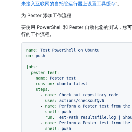
未接入互联网的自托管运行器上设置工具缓存
”。
为 Pester 添加工作流程
要使用 PowerShell 和 Pester 自动化您的
行的工作流程。
name:
Test
PowerShell
on
Ubuntu
on:
push
jobs:
pester-test:
name:
Pester
test
runs-on:
ubuntu-latest
steps:
-
name:
Check
out
repository
code
uses:
actions/checkout@v6
-
name:
Perform
a
Pester
test
from
the
shell:
pwsh
run:
Test-Path
resultsfile.log
|
Sho
-
name:
Perform
a
Pester
test
from
the
shell:
pwsh