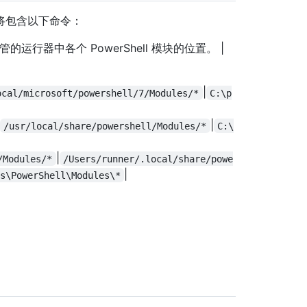
将包含以下命令：
b 托管的运行器中各个 PowerShell 模块的位置。 |
|
ocal/microsoft/powershell/7/Modules/*
C:\p
|
/usr/local/share/powershell/Modules/*
C:\
|
/Modules/*
/Users/runner/.local/share/powe
|
s\PowerShell\Modules\*