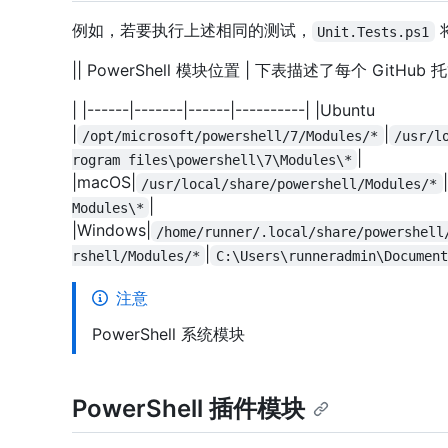
例如，若要执行上述相同的测试，
Unit.Tests.ps1
|| PowerShell 模块位置 | 下表描述了每个 GitHu
| |------|-------|------|----------| |Ubuntu
|
|
/opt/microsoft/powershell/7/Modules/*
/usr/l
|
rogram files\powershell\7\Modules\*
|macOS|
|
/usr/local/share/powershell/Modules/*
|
Modules\*
|Windows|
/home/runner/.local/share/powershell
|
rshell/Modules/*
C:\Users\runneradmin\Document
注意
PowerShell 系统模块
PowerShell 插件模块