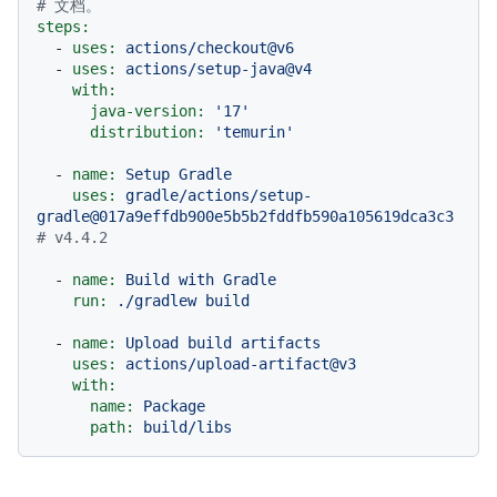
# 文档。
steps:
-
uses:
actions/checkout@v6
-
uses:
actions/setup-java@v4
with:
java-version:
'17'
distribution:
'temurin'
-
name:
Setup
Gradle
uses:
gradle/actions/setup-
gradle@017a9effdb900e5b5b2fddfb590a105619dca3c3
# v4.4.2
-
name:
Build
with
Gradle
run:
./gradlew
build
-
name:
Upload
build
artifacts
uses:
actions/upload-artifact@v3
with:
name:
Package
path:
build/libs