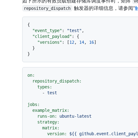
如下所示的有效负载创建存储库调度事件时，矩阵
v
触发器的详细信息，请参阅“
repository_dispatch
{
"event_type"
:
"test"
,
"client_payload"
:
{
"versions"
:
[
12
,
14
,
16
]
}
}
on:
repository_dispatch:
types:
-
test
jobs:
example_matrix:
runs-on:
ubuntu-latest
strategy:
matrix:
version:
${{
github.event.client_pay