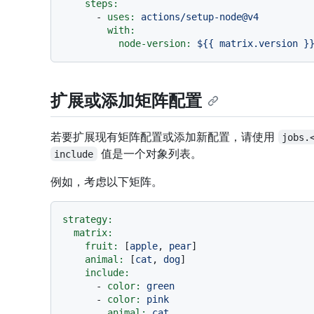
steps:
-
uses:
actions/setup-node@v4
with:
node-version:
${{
matrix.version
}
扩展或添加矩阵配置
若要扩展现有矩阵配置或添加新配置，请使用
jobs.
值是一个对象列表。
include
例如，考虑以下矩阵。
strategy:
matrix:
fruit:
 [
apple
, 
pear
]

animal:
 [
cat
, 
dog
]

include:
-
color:
green
-
color:
pink
animal:
cat