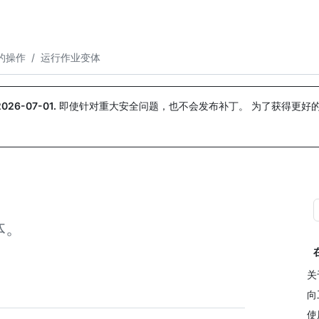
搜索或询问
Copilot
的操作
/
运行作业变体
2026-07-01
.
即使针对重大安全问题，也不会发布补丁。 为了获得更好
。
体。
关
向
使