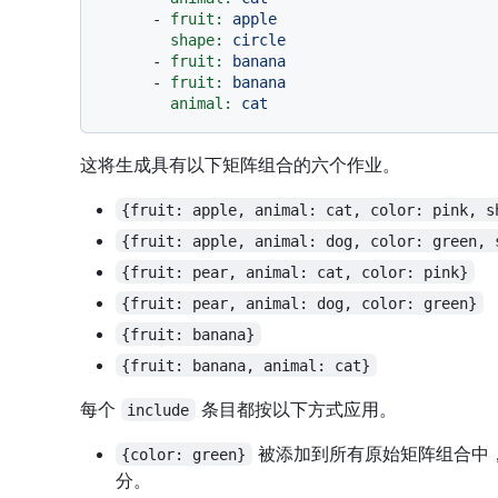
-
fruit:
apple
shape:
circle
-
fruit:
banana
-
fruit:
banana
animal:
cat
这将生成具有以下矩阵组合的六个作业。
{fruit: apple, animal: cat, color: pink, s
{fruit: apple, animal: dog, color: green, 
{fruit: pear, animal: cat, color: pink}
{fruit: pear, animal: dog, color: green}
{fruit: banana}
{fruit: banana, animal: cat}
每个
条目都按以下方式应用。
include
被添加到所有原始矩阵组合中
{color: green}
分。