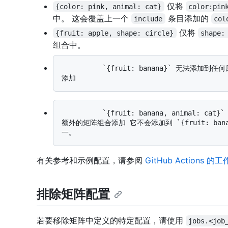
仅将
{color: pink, animal: cat}
color:pin
中。 这会覆盖上一个
条目添加的
include
col
仅将
{fruit: apple, shape: circle}
shape:
组合中。
          `{fruit: banana}` 无法添加到任何原始矩阵组合而不覆盖值，因此作为额外的矩阵组合
          `{fruit: banana, animal: cat}` 无法添加到任何原始矩阵组合而不覆盖值，因此作为
额外的矩阵组合添加 它不会添加到 `{fruit: b
有关参考和示例配置，请参阅
GitHub Actions 
排除矩阵配置
若要移除矩阵中定义的特定配置，请使用
jobs.<job