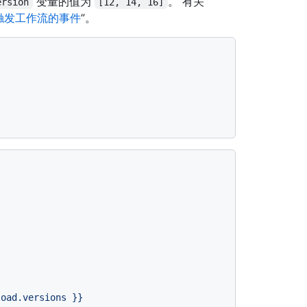
变量的值为
。 有关
ersion
[12, 14, 16]
触发工作流的事件
”。
load.versions
}}