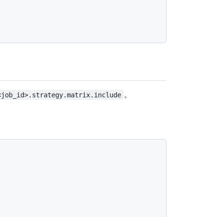
}
。
<job_id>.strategy.matrix.include