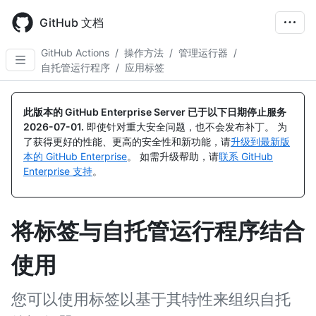
Skip
to
GitHub 文档
main
content
GitHub Actions
/
操作方法
/
管理运行器
/
自托管运行程序
/
应用标签
此版本的 GitHub Enterprise Server 已于以下日期停止服务
2026-07-01
.
即使针对重大安全问题，也不会发布补丁。 为
了获得更好的性能、更高的安全性和新功能，请
升级到最新版
本的 GitHub Enterprise
。 如需升级帮助，请
联系 GitHub
Enterprise 支持
。
将标签与自托管运行程序结合
使用
您可以使用标签以基于其特性来组织自托