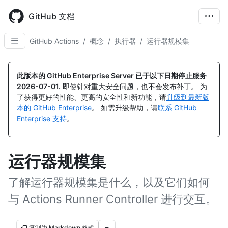
Skip
to
GitHub 文档
main
content
GitHub Actions
/
概念
/
执行器
/
运行器规模集
此版本的 GitHub Enterprise Server 已于以下日期停止服务
2026-07-01
.
即使针对重大安全问题，也不会发布补丁。 为
了获得更好的性能、更高的安全性和新功能，请
升级到最新版
本的 GitHub Enterprise
。 如需升级帮助，请
联系 GitHub
Enterprise 支持
。
运行器规模集
了解运行器规模集是什么，以及它们如何
与 Actions Runner Controller 进行交互。
复制为 Markdown 格式