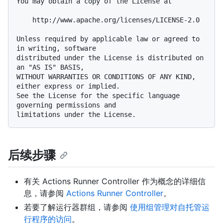
You may obtain a copy of the License at

    http://www.apache.org/licenses/LICENSE-2.0

Unless required by applicable law or agreed to 
in writing, software

distributed under the License is distributed on 
an "AS IS" BASIS,

WITHOUT WARRANTIES OR CONDITIONS OF ANY KIND, 
either express or implied.

See the License for the specific language 
governing permissions and

后续步骤
有关 Actions Runner Controller 作为概念的详细信
息，请参阅
Actions Runner Controller
。
若要了解运行器群组，请参阅
使用组管理对自托管运
行程序的访问
。