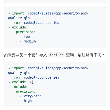
-
import:
codeql-suites/cpp-security-and-
quality.qls
from:
codeql/cpp-queries
-
exclude:
precision:
-
low
-
medium
如果要从另一个套件导入
查询，语法略有不同：
include
-
import:
codeql-suites/cpp-security-and-
quality.qls
from:
codeql/cpp-queries
-
exclude:
-
include:
precision:
-
very-high
-
high