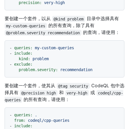
precision:
very-high
要创建一个套件，以从
目录中选择具有
@kind problem
的所有查询，除了具有
my-custom-queries
的查询，请使用：
@problem.severity recommendation
-
queries:
my-custom-queries
-
include:
kind:
problem
-
exclude:
problem.severity:
recommendation
要创建一个套件，使其从
CodeQL 包中选
@tag security
择具有
和
或
@precision high
very-high
codeql/cpp-
的所有查询，请使用：
queries
-
queries:
.
from:
codeql/cpp-queries
-
include: