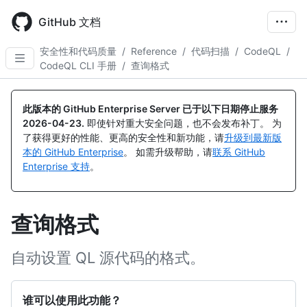
Skip
to
GitHub 文档
main
content
安全性和代码质量
/
Reference
/
代码扫描
/
CodeQL
/
CodeQL CLI 手册
/
查询格式
此版本的 GitHub Enterprise Server 已于以下日期停止服务
2026-04-23
.
即使针对重大安全问题，也不会发布补丁。 为
了获得更好的性能、更高的安全性和新功能，请
升级到最新版
本的 GitHub Enterprise
。 如需升级帮助，请
联系 GitHub
Enterprise 支持
。
查询格式
自动设置 QL 源代码的格式。
谁可以使用此功能？