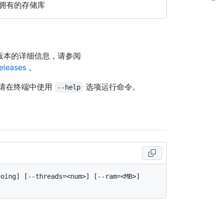
拥有的存储库
关此版本的详细信息，请参阅
releases
。
请在终端中使用
选项运行命令。
--help
oing] [--threads=<num>] [--ram=<MB>] 