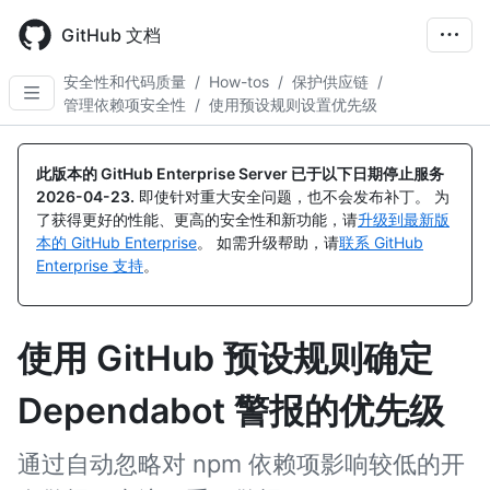
Skip
to
GitHub 文档
main
content
安全性和代码质量
/
How-tos
/
保护供应链
/
管理依赖项安全性
/
使用预设规则设置优先级
此版本的 GitHub Enterprise Server 已于以下日期停止服务
2026-04-23
.
即使针对重大安全问题，也不会发布补丁。 为
了获得更好的性能、更高的安全性和新功能，请
升级到最新版
本的 GitHub Enterprise
。 如需升级帮助，请
联系 GitHub
Enterprise 支持
。
使用 GitHub 预设规则确定
Dependabot 警报的优先级
通过自动忽略对 npm 依赖项影响较低的开