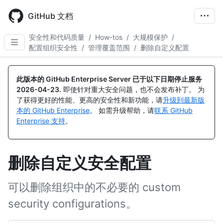
Skip
to
GitHub 文档
main
content
安全性和代码质量
/
How-tos
/
大规模保护
/
配置组织安全性
/
管理覆盖范围
/
删除自定义配置
此版本的 GitHub Enterprise Server 已于以下日期停止服务
2026-04-23
.
即使针对重大安全问题，也不会发布补丁。 为
了获得更好的性能、更高的安全性和新功能，请
升级到最新版
本的 GitHub Enterprise
。 如需升级帮助，请
联系 GitHub
Enterprise 支持
。
删除自定义安全配置
可以删除组织中的不必要的 custom
security configurations。