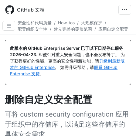
Skip
to
GitHub 文档
main
content
安全性和代码质量
/
How-tos
/
大规模保护
/
配置组织安全性
/
建立完整的覆盖范围
/
应用自定义配置
此版本的 GitHub Enterprise Server 已于以下日期停止服务
2026-04-23
.
即使针对重大安全问题，也不会发布补丁。 为
了获得更好的性能、更高的安全性和新功能，请
升级到最新版
本的 GitHub Enterprise
。 如需升级帮助，请
联系 GitHub
Enterprise 支持
。
删除自定义安全配置
可将 custom security configuration 应用
于组织中的存储库，以满足这些存储库的
具体安全需求。