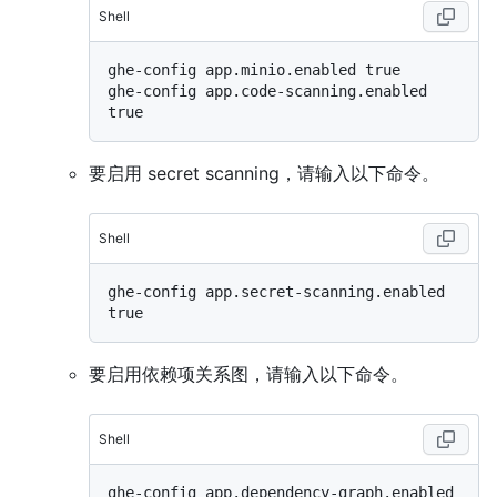
Shell
ghe-config app.minio.enabled true

ghe-config app.code-scanning.enabled 
要启用 secret scanning，请输入以下命令。
Shell
ghe-config app.secret-scanning.enabled 
要启用依赖项关系图，请输入以下命令。
Shell
ghe-config app.dependency-graph.enabled 