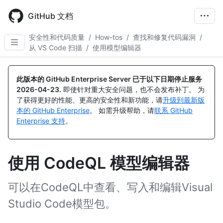
Skip
to
GitHub 文档
main
content
安全性和代码质量
/
How-tos
/
查找和修复代码漏洞
/
从 VS Code 扫描
/
使用模型编辑器
此版本的 GitHub Enterprise Server 已于以下日期停止服务
2026-04-23
.
即使针对重大安全问题，也不会发布补丁。 为
了获得更好的性能、更高的安全性和新功能，请
升级到最新版
本的 GitHub Enterprise
。 如需升级帮助，请
联系 GitHub
Enterprise 支持
。
使用 CodeQL 模型编辑器
可以在CodeQL中查看、写入和编辑Visual
Studio Code模型包。