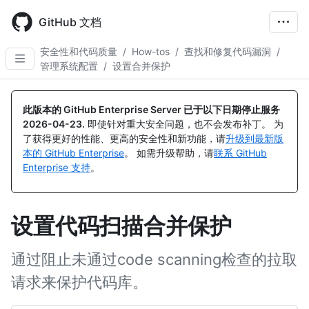
Skip
to
GitHub 文档
main
content
安全性和代码质量
/
How-tos
/
查找和修复代码漏洞
/
管理系统配置
/
设置合并保护
此版本的 GitHub Enterprise Server 已于以下日期停止服务
2026-04-23
.
即使针对重大安全问题，也不会发布补丁。 为
了获得更好的性能、更高的安全性和新功能，请
升级到最新版
本的 GitHub Enterprise
。 如需升级帮助，请
联系 GitHub
Enterprise 支持
。
设置代码扫描合并保护
通过阻止未通过code scanning检查的拉取
请求来保护代码库。