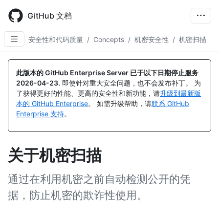
Skip
to
GitHub 文档
main
content
安全性和代码质量
/
Concepts
/
机密安全性
/
机密扫描
此版本的 GitHub Enterprise Server 已于以下日期停止服务
2026-04-23
.
即使针对重大安全问题，也不会发布补丁。 为
了获得更好的性能、更高的安全性和新功能，请
升级到最新版
本的 GitHub Enterprise
。 如需升级帮助，请
联系 GitHub
Enterprise 支持
。
关于机密扫描
通过在利用机密之前自动检测公开的凭
据，防止机密的欺诈性使用。