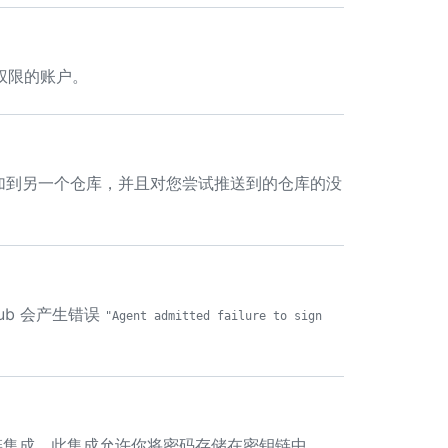
权限的账户。
y 附加到另一个仓库，并且对您尝试推送到的仓库的没
Hub 会产生错误
"Agent admitted failure to sign
钥链集成，此集成允许你将密码存储在密钥链中。