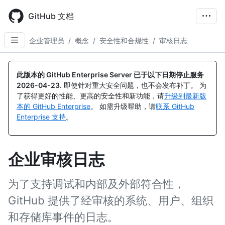
Skip
to
GitHub 文档
main
content
企业管理员
/
概念
/
安全性和合规性
/
审核日志
此版本的 GitHub Enterprise Server 已于以下日期停止服务
2026-04-23
.
即使针对重大安全问题，也不会发布补丁。 为
了获得更好的性能、更高的安全性和新功能，请
升级到最新版
本的 GitHub Enterprise
。 如需升级帮助，请
联系 GitHub
Enterprise 支持
。
企业审核日志
为了支持调试和内部及外部符合性，
GitHub 提供了经审核的系统、用户、组织
和存储库事件的日志。