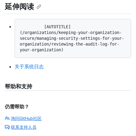
延伸阅读
          [AUTOTITLE]
(/organizations/keeping-your-organization-
secure/managing-security-settings-for-your-
organization/reviewing-the-audit-log-for-
关于系统日志
帮助和支持
仍需帮助？
询问GitHub社区
联系支持人员