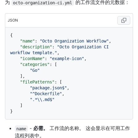
为
的工作流文件的元数据：
octo-organization-ci.yml
JSON
{
"name"
:
"Octo Organization Workflow"
,
"description"
:
"Octo Organization CI 
workflow template."
,
"iconName"
:
"example-icon"
,
"categories"
:
[
"Go"
]
,
"filePatterns"
:
[
"package.json$"
,
"^Dockerfile"
,
".*\\.md$"
]
}
-
必需。
工作流的名称。 这会显示在可用工作
name
流程列表中。