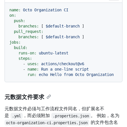
name:
Octo
Organization
CI
on:
push:
branches:
 [ 
$default-branch
 ]

pull_request:
branches:
 [ 
$default-branch
jobs:
build:
runs-on:
ubuntu-latest
steps:
-
uses:
actions/checkout@v6
-
name:
Run
a
one-line
script
run:
echo
Hello
from
Octo
Organization
元数据文件要求
元数据文件必须与工作流程文件同名，但扩展名不
是
，而必须附加
。 例如，名为
.yml
.properties.json
的文件包含名
octo-organization-ci.properties.json