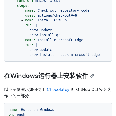
runs-on:
macos-latest
steps:
-
name:
Check
out
repository
code
uses:
actions/checkout@v6
-
name:
Install
GitHub
CLI
run:
|

          brew update

-
name:
Install
Microsoft
Edge
run:
|

          brew update

在Windows运行器上安装软件
以下示例演示如何使用
Chocolatey
将 GitHub CLI 安装为
作业的一部分。
name:
Build
on
Windows
on:
push