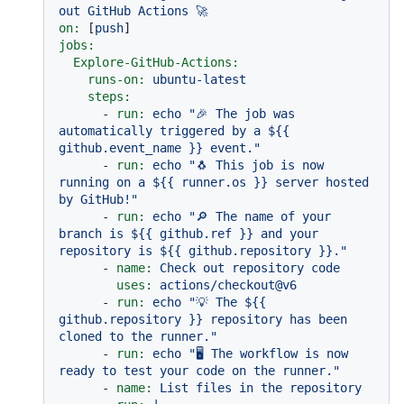
out
GitHub
Actions
🚀
on:
 [
push
jobs:
Explore-GitHub-Actions:
runs-on:
ubuntu-latest
steps:
-
run:
echo
"🎉 The job was 
automatically triggered by a $
{{ 
github.event_name }}
 event."
-
run:
echo
"🐧 This job is now 
running on a $
{{ runner.os }}
 server hosted 
by GitHub!"
-
run:
echo
"🔎 The name of your 
branch is $
{{ github.ref }}
 and your 
repository is $
{{ github.repository }}
."
-
name:
Check
out
repository
code
uses:
actions/checkout@v6
-
run:
echo
"💡 The $
{{ 
github.repository }}
 repository has been 
cloned to the runner."
-
run:
echo
"🖥️ The workflow is now 
ready to test your code on the runner."
-
name:
List
files
in
the
repository