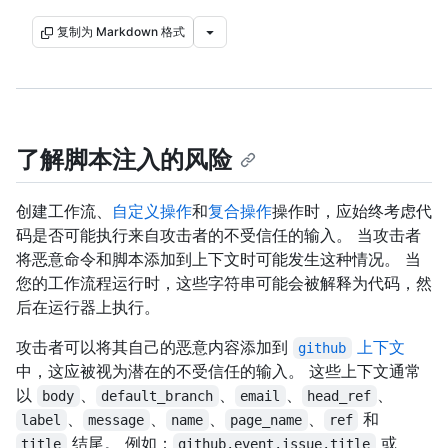
复制为 Markdown 格式
了解脚本注入的风险
创建工作流、
自定义操作
和
复合操作
操作时，应始终考虑代
码是否可能执行来自攻击者的不受信任的输入。 当攻击者
将恶意命令和脚本添加到上下文时可能发生这种情况。 当
您的工作流程运行时，这些字符串可能会被解释为代码，然
后在运行器上执行。
攻击者可以将其自己的恶意内容添加到
上下文
github
中，这应被视为潜在的不受信任的输入。 这些上下文通常
以
、
、
、
、
body
default_branch
email
head_ref
、
、
、
、
和
label
message
name
page_name
ref
结尾。 例如：
或
title
github.event.issue.title