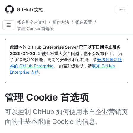
Skip
to
GitHub 文档
main
content
帐户和个人资料
/
操作方法
/
帐户设置
/
管理 Cookie 首选项
此版本的 GitHub Enterprise Server 已于以下日期停止服务
2026-04-23
.
即使针对重大安全问题，也不会发布补丁。 为
了获得更好的性能、更高的安全性和新功能，请
升级到最新版
本的 GitHub Enterprise
。 如需升级帮助，请
联系 GitHub
Enterprise 支持
。
管理 Cookie 首选项
可以控制 GitHub 如何使用来自企业营销页
面的非基本跟踪 Cookie 的信息。