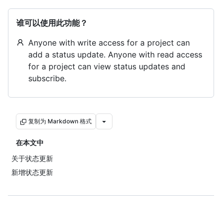
谁可以使用此功能？
Anyone with write access for a project can
add a status update. Anyone with read access
for a project can view status updates and
subscribe.
复制为 Markdown 格式
在本文中
关于状态更新
新增状态更新