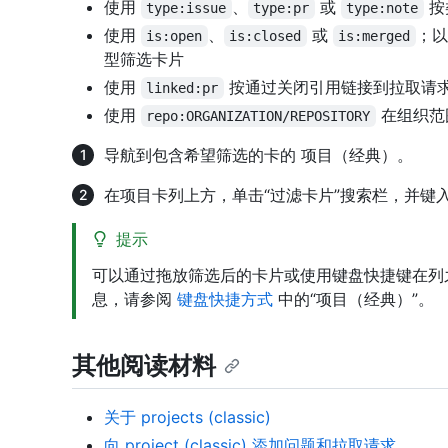
使用
、
或
按
type:issue
type:pr
type:note
使用
、
或
；
is:open
is:closed
is:merged
型筛选卡片
使用
按通过关闭引用链接到拉取请
linked:pr
使用
在组织范
repo:ORGANIZATION/REPOSITORY
导航到包含希望筛选的卡的 项目（经典）。
在项目卡列上方，单击“过滤卡片”搜索栏，并键
提示
可以通过拖放筛选后的卡片或使用键盘快捷键在列
息，请参阅
键盘快捷方式
中的“项目（经典）”。
其他阅读材料
关于 projects (classic)
向 project (classic) 添加问题和拉取请求