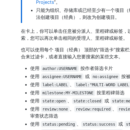
Projects
”。
只能为组织、存储库或已经至少有一个项目（
法创建项目（经典），则改为创建项目。
在卡上，你可以单击任意被分派人、里程碑或标签，以
索，您可以再次单击相同的受理人、里程碑或标签。
也可以使用每个 项目（经典） 顶部的“筛选卡”搜索
合来过滤卡，或者直接输入您要搜索的某些文本。
使用
按作者筛选卡片
author:USERNAME
使用
或
按被
assignee:USERNAME
no:assignee
使用
、
label:LABEL
label:"MULTI-WORD LABEL
使用
按里程碑筛选
milestone:MY-MILESTONE
使用
、
或
state:open
state:closed
state:m
使用
、
、
review:none
review:required
revi
审查状态筛选
使用
、
或
status:pending
status:success
s