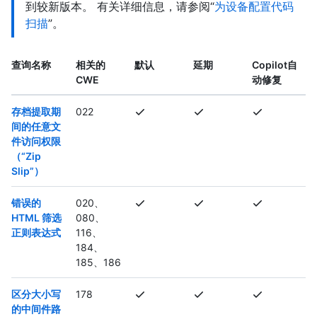
到较新版本。 有关详细信息，请参阅“
为设备配置代码
扫描
”。
查询名称
相关的
默认
延期
Copilot自
CWE
动修复
存档提取期
022
间的任意文
件访问权限
（“Zip
Slip”）
错误的
020、
HTML 筛选
080、
正则表达式
116、
184、
185、186
区分大小写
178
的中间件路