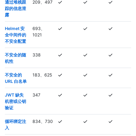
通过堆栈跟
209、497
踪的信息泄
露
Helmet 安
693、
全中间件的
1021
不安全配置
不安全的随
338
机性
不安全的
183、625
URL 白名单
JWT 缺失
347
机密或公钥
验证
循环绑定注
834、730
入