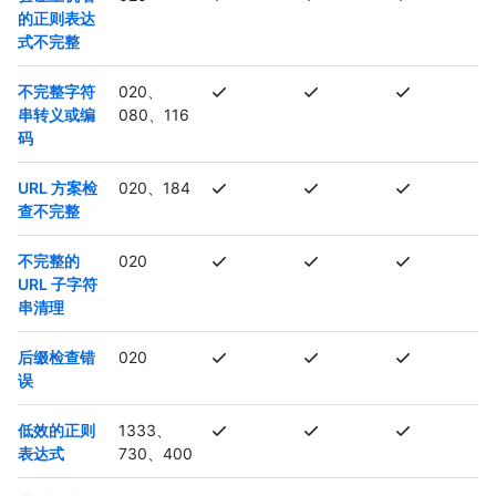
的正则表达
式不完整
不完整字符
020、
串转义或编
080、116
码
URL 方案检
020、184
查不完整
不完整的
020
URL 子字符
串清理
后缀检查错
020
误
低效的正则
1333、
表达式
730、400