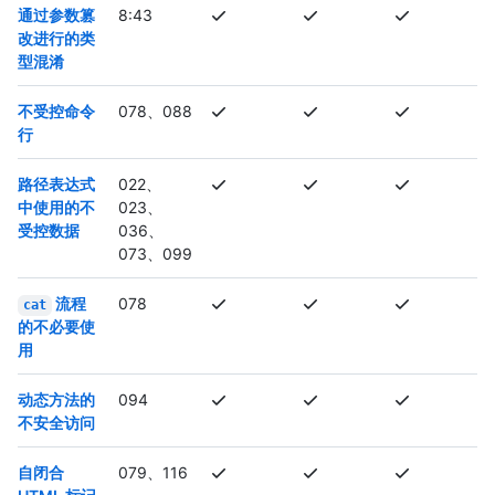
通过参数篡
8:43
改进行的类
型混淆
不受控命令
078、088
行
路径表达式
022、
中使用的不
023、
受控数据
036、
073、099
流程
078
cat
的不必要使
用
动态方法的
094
不安全访问
自闭合
079、116