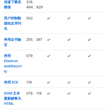
信道下载依
319、
赖项
494、829
用户控制数
502
据的反序列
化
停用证书验
295、297
证
停用
079
Electron
webSecuri
ty
停用 SCE
116
DOM 文本
079、116
重新解释为
HTML