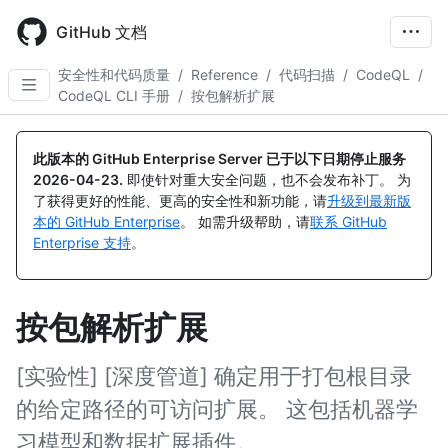
Skip
to
GitHub 文档
main
content
安全性和代码质量
/
Reference
/
代码扫描
/
CodeQL
/
CodeQL CLI 手册
/
按包解析扩展
此版本的 GitHub Enterprise Server 已于以下日期停止服务
2026-04-23
.
即使针对重大安全问题，也不会发布补丁。 为
了获得更好的性能、更高的安全性和新功能，请
升级到最新版
本的 GitHub Enterprise
。 如需升级帮助，请
联系 GitHub
Enterprise 支持
。
按包解析扩展
[实验性] [深度管道] 确定用于打包根目录
的给定路径的可访问扩展。 这包括机器学
习模型和数据扩展插件。