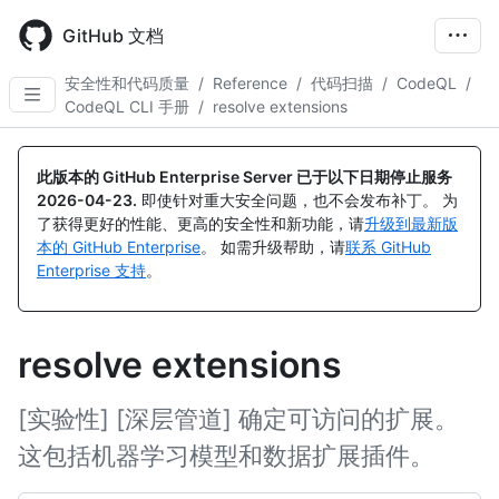
Skip
to
GitHub 文档
main
content
安全性和代码质量
/
Reference
/
代码扫描
/
CodeQL
/
CodeQL CLI 手册
/
resolve extensions
此版本的 GitHub Enterprise Server 已于以下日期停止服务
2026-04-23
.
即使针对重大安全问题，也不会发布补丁。 为
了获得更好的性能、更高的安全性和新功能，请
升级到最新版
本的 GitHub Enterprise
。 如需升级帮助，请
联系 GitHub
Enterprise 支持
。
resolve extensions
[实验性] [深层管道] 确定可访问的扩展。
这包括机器学习模型和数据扩展插件。