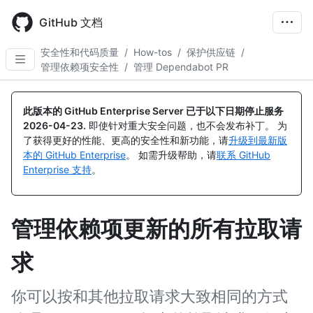
Skip
to
GitHub 文档
main
content
安全性和代码质量
/
How-tos
/
保护供应链
/
管理依赖项安全性
/
管理 Dependabot PR
此版本的 GitHub Enterprise Server 已于以下日期停止服务
2026-04-23
.
即使针对重大安全问题，也不会发布补丁。 为
了获得更好的性能、更高的安全性和新功能，请
升级到最新版
本的 GitHub Enterprise
。 如需升级帮助，请
联系 GitHub
Enterprise 支持
。
管理依赖项更新的所有拉取请
求
你可以按和其他拉取请求大致相同的方式