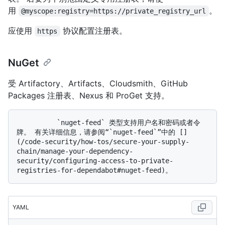
用
。
@myscope:registry=https://private_registry_url
应使用
协议配置注册表。
https
NuGet
受 Artifactory、Artifacts、Cloudsmith、GitHub
Packages 注册表、Nexus 和 ProGet 支持。
          `nuget-feed` 类型支持用户名和密码或者令
牌。 有关详细信息，请参阅“`nuget-feed`”中的 []
(/code-security/how-tos/secure-your-supply-
chain/manage-your-dependency-
security/configuring-access-to-private-
YAML