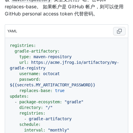
replaces-base。 如果帐户是 GitHub 帐户，则可以使用
GitHub personal access token 代替密码。
YAML
registries:
gradle-artifactory:
type:
maven-repository
url:
https://acme.jfrog.io/artifactory/my-
gradle-registry
username:
octocat
password:
${{secrets.MY_ARTIFACTORY_PASSWORD}}
replaces-base:
true
updates:
-
package-ecosystem:
"gradle"
directory:
"/"
registries:
-
gradle-artifactory
schedule:
interval:
"monthly"