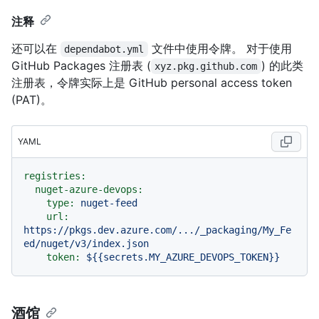
注释
还可以在
文件中使用令牌。 对于使用
dependabot.yml
GitHub Packages 注册表 (
) 的此类
xyz.pkg.github.com
注册表，令牌实际上是 GitHub personal access token
(PAT)。
YAML
registries:
nuget-azure-devops:
type:
nuget-feed
url:
https://pkgs.dev.azure.com/.../_packaging/My_Fe
ed/nuget/v3/index.json
token:
${{secrets.MY_AZURE_DEVOPS_TOKEN}}
酒馆