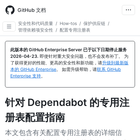
Skip
to
GitHub 文档
main
content
安全性和代码质量
/
How-tos
/
保护供应链
/
管理依赖项安全性
/
配置专用注册表
此版本的 GitHub Enterprise Server 已于以下日期停止服务
2026-04-23
.
即使针对重大安全问题，也不会发布补丁。 为
了获得更好的性能、更高的安全性和新功能，请
升级到最新版
本的 GitHub Enterprise
。 如需升级帮助，请
联系 GitHub
Enterprise 支持
。
针对 Dependabot 的专用注
册表配置指南
本文包含有关配置专用注册表的详细信