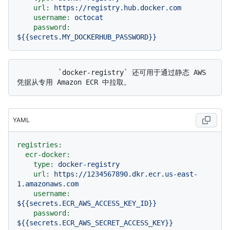
url:
https://registry.hub.docker.com
username:
octocat
password:
${{secrets.MY_DOCKERHUB_PASSWORD}}
          `docker-registry` 还可用于通过静态 AWS 
YAML
registries:
ecr-docker:
type:
docker-registry
url:
https://1234567890.dkr.ecr.us-east-
1.amazonaws.com
username:
${{secrets.ECR_AWS_ACCESS_KEY_ID}}
password:
${{secrets.ECR_AWS_SECRET_ACCESS_KEY}}