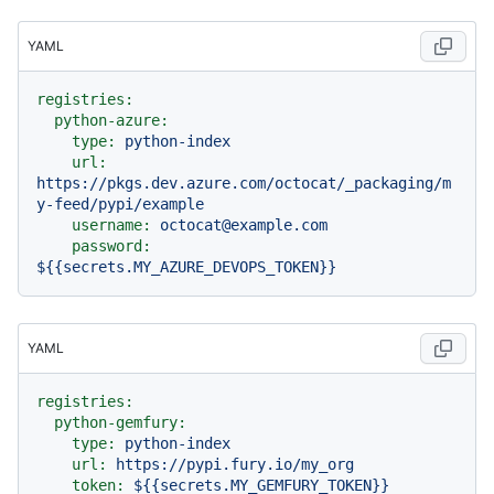
YAML
registries:
python-azure:
type:
python-index
url:
https://pkgs.dev.azure.com/octocat/_packaging/m
y-feed/pypi/example
username:
octocat@example.com
password:
${{secrets.MY_AZURE_DEVOPS_TOKEN}}
YAML
registries:
python-gemfury:
type:
python-index
url:
https://pypi.fury.io/my_org
token:
${{secrets.MY_GEMFURY_TOKEN}}