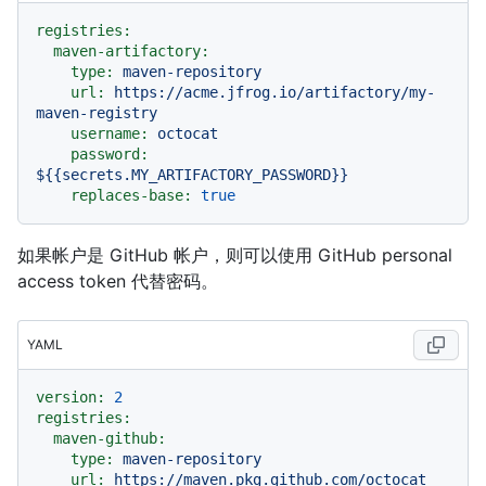
registries:
maven-artifactory:
type:
maven-repository
url:
https://acme.jfrog.io/artifactory/my-
maven-registry
username:
octocat
password:
${{secrets.MY_ARTIFACTORY_PASSWORD}}
replaces-base:
true
如果帐户是 GitHub 帐户，则可以使用 GitHub personal
access token 代替密码。
YAML
version:
2
registries:
maven-github:
type:
maven-repository
url:
https://maven.pkg.github.com/octocat