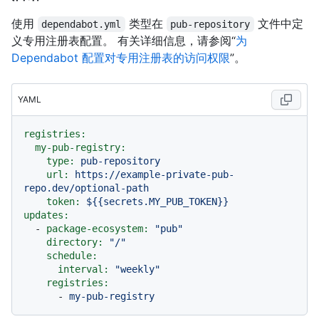
使用
类型在
文件中定
dependabot.yml
pub-repository
义专用注册表配置。 有关详细信息，请参阅“
为
Dependabot 配置对专用注册表的访问权限
”。
YAML
registries:
my-pub-registry:
type:
pub-repository
url:
https://example-private-pub-
repo.dev/optional-path
token:
${{secrets.MY_PUB_TOKEN}}
updates:
-
package-ecosystem:
"pub"
directory:
"/"
schedule:
interval:
"weekly"
registries:
-
my-pub-registry