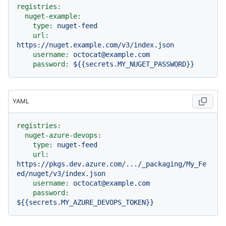
registries:
nuget-example:
type:
nuget-feed
url:
https://nuget.example.com/v3/index.json
username:
octocat@example.com
password:
${{secrets.MY_NUGET_PASSWORD}}
YAML
registries:
nuget-azure-devops:
type:
nuget-feed
url:
https://pkgs.dev.azure.com/.../_packaging/My_Fe
ed/nuget/v3/index.json
username:
octocat@example.com
password:
${{secrets.MY_AZURE_DEVOPS_TOKEN}}