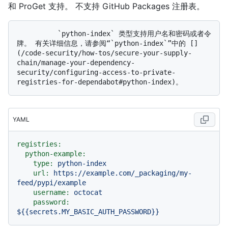
和 ProGet 支持。 不支持 GitHub Packages 注册表。
          `python-index` 类型支持用户名和密码或者令
牌。 有关详细信息，请参阅“`python-index`”中的 []
(/code-security/how-tos/secure-your-supply-
chain/manage-your-dependency-
security/configuring-access-to-private-
YAML
registries:
python-example:
type:
python-index
url:
https://example.com/_packaging/my-
feed/pypi/example
username:
octocat
password:
${{secrets.MY_BASIC_AUTH_PASSWORD}}