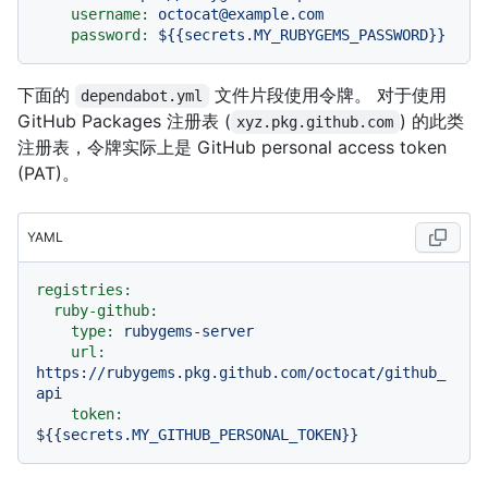
username:
octocat@example.com
password:
${{secrets.MY_RUBYGEMS_PASSWORD}}
下面的
文件片段使用令牌。 对于使用
dependabot.yml
GitHub Packages 注册表 (
) 的此类
xyz.pkg.github.com
注册表，令牌实际上是 GitHub personal access token
(PAT)。
YAML
registries:
ruby-github:
type:
rubygems-server
url:
https://rubygems.pkg.github.com/octocat/github_
api
token:
${{secrets.MY_GITHUB_PERSONAL_TOKEN}}