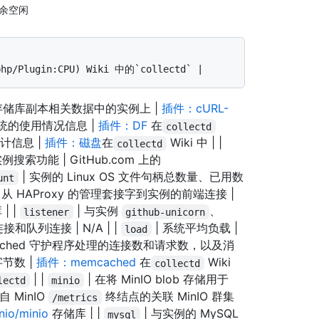
剩余空闲
存储库副本相关数据中的实例上 |
插件：cURL-
统的使用情况信息 |
插件：DF
在
collectd
计信息 |
插件：磁盘
在
Wiki 中 | |
collectd
实例搜索功能 | GitHub.com 上的
| 实例的 Linux OS 文件句柄总数量、已用数
unt
 从 HAProxy 的管理套接字到实例的前端连接 |
| |
| 与实例
、
listener
github-unicorn
和队列连接 | N/A | |
| 系统平均负载 |
load
cached 守护程序处理的连接数和请求数，以及消
节数 |
插件：memcached
在
Wiki
collectd
| |
| 在将 MinIO blob 存储用于
lectd
minio
来自 MinIO
终结点的关联 MinIO 群集
/metrics
nio/minio
存储库 | |
| 与实例的 MySQL
mysql